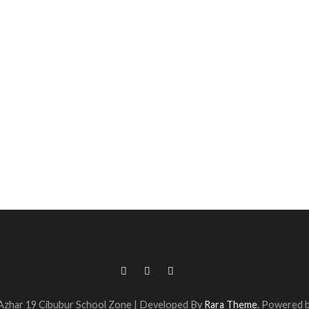
Azhar 19 Cibubur
School Zone | Developed By
Rara Theme
. Powered 