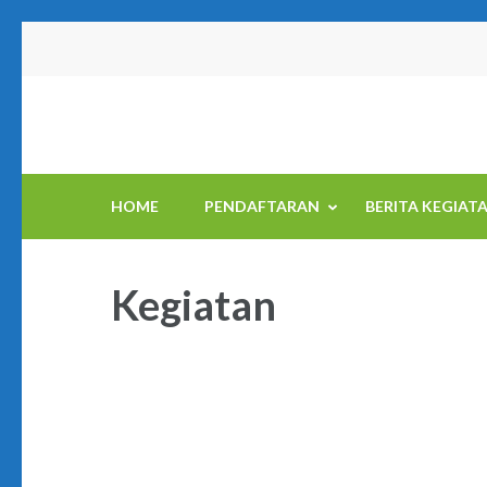
Skip
to
content
(Press
Enter)
HOME
PENDAFTARAN
BERITA KEGIAT
Kegiatan