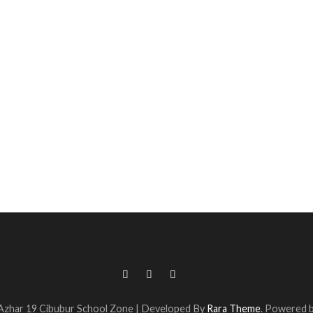
Azhar 19 Cibubur
School Zone | Developed By
Rara Theme
. Powered 