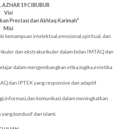
L AZHAR 19 CIBUBUR
Visi
an Prestasi dan Akhlaq Karimah”
Misi
ki kemampuan intelektual,emosional,spiritual, dan
ikuler dan ekstrakurikuler dalam bidan IMTAQ dan
ajar dalam mengembangkan etika,logika,estetika
Q dan IPTEK yang responsive dan adaptif
i,informasi,dan komunikasi dalam meningkatkan
yang kondusif dan islami.