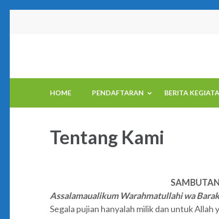
Skip
to
content
(Press
Enter)
HOME
PENDAFTARAN
BERITA KEGIAT
Tentang Kami
SAMBUTAN
Assalamaualikum Warahmatullahi wa Barak
Segala pujian hanyalah milik dan untuk Alla