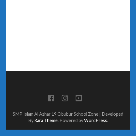
SMP Islam Al Azhar 19 Cibubur
School Zone | Developed
By
Rara Theme
. Powered by
WordPress
.