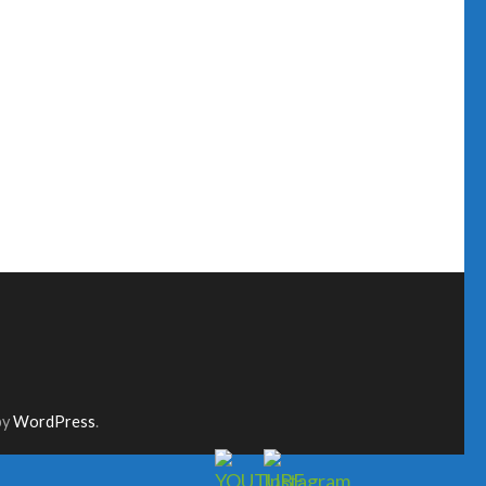
by
WordPress
.