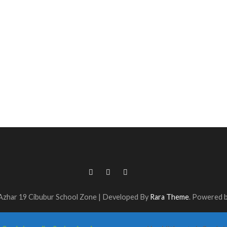
Azhar 19 Cibubur
School Zone | Developed By
Rara Theme
. Powered 