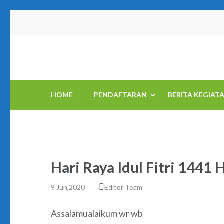
Skip
to
content
(Press
Enter)
HOME
PENDAFTARAN
BERITA KEGIAT
Hari Raya Idul Fitri 1441 
9 Jun,2020
Editor Team
Assalamualaikum wr wb