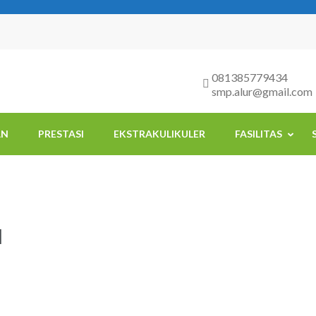
081385779434
smp.alur@gmail.com
AN
PRESTASI
EKSTRAKULIKULER
FASILITAS
H