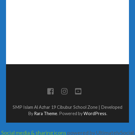
SMP Islam Al Azhar 19 Cibubur
School Zone | Developed
By
Rara Theme
. Powered by
WordPress
.
Social media & sharing icons
powered by UltimatelySocial