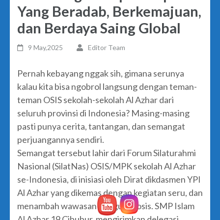
Yang Beradab, Berkemajuan,
dan Berdaya Saing Global
9 May,2025
Editor Team
Pernah kebayang nggak sih, gimana serunya
kalau kita bisa ngobrol langsung dengan teman-
teman OSIS sekolah-sekolah Al Azhar dari
seluruh provinsi di Indonesia? Masing-masing
pasti punya cerita, tantangan, dan semangat
perjuangannya sendiri.
Semangat tersebut lahir dari Forum Silaturahmi
Nasional (SilatNas) OSIS/MPK sekolah Al Azhar
se-Indonesia, di inisiasi oleh Dirat dikdasmen YPI
Al Azhar yang dikemas dengan kegiatan seru, dan
menambah wawasan pengurus osis. SMP Islam
Al Azhar 19 Cibubur, mengirimkan delegasi