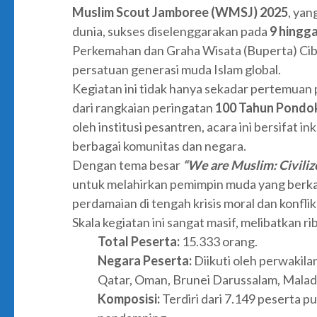
Muslim Scout Jamboree (WMSJ) 2025
, ya
dunia, sukses diselenggarakan pada
9 hingg
Perkemahan dan Graha Wisata (Buperta) Cibub
persatuan generasi muda Islam global.
Kegiatan ini tidak hanya sekadar pertemuan 
dari rangkaian peringatan
100 Tahun Pondo
oleh institusi pesantren, acara ini bersifat 
berbagai komunitas dan negara.
Dengan tema besar
“We are Muslim: Civiliz
untuk melahirkan pemimpin muda yang berkar
perdamaian di tengah krisis moral dan konflik
Skala kegiatan ini sangat masif, melibatkan r
Total Peserta:
15.333 orang.
Negara Peserta:
Diikuti oleh perwakila
Qatar, Oman, Brunei Darussalam, Malad
Komposisi:
Terdiri dari 7.149 peserta pu