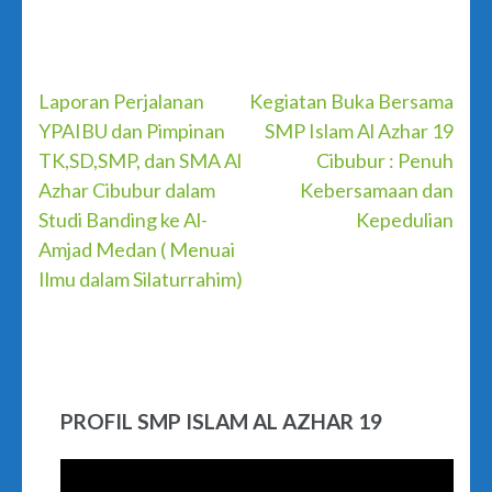
Post
Laporan Perjalanan
Kegiatan Buka Bersama
YPAIBU dan Pimpinan
SMP Islam Al Azhar 19
navigation
TK,SD,SMP, dan SMA Al
Cibubur : Penuh
Azhar Cibubur dalam
Kebersamaan dan
Studi Banding ke Al-
Kepedulian
Amjad Medan ( Menuai
Ilmu dalam Silaturrahim)
PROFIL SMP ISLAM AL AZHAR 19