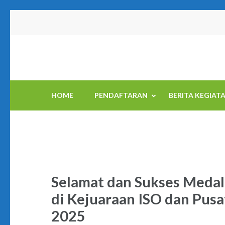
Skip
to
content
(Press
Enter)
HOME
PENDAFTARAN
BERITA KEGIAT
Selamat dan Sukses Meda
di Kejuaraan ISO dan Pusa
2025