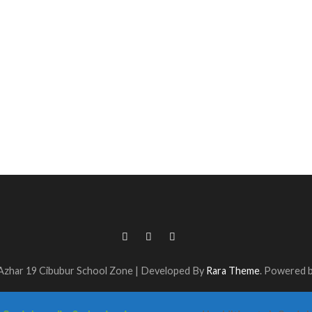
Azhar 19 Cibubur
School Zone | Developed By
Rara Theme
. Powered 