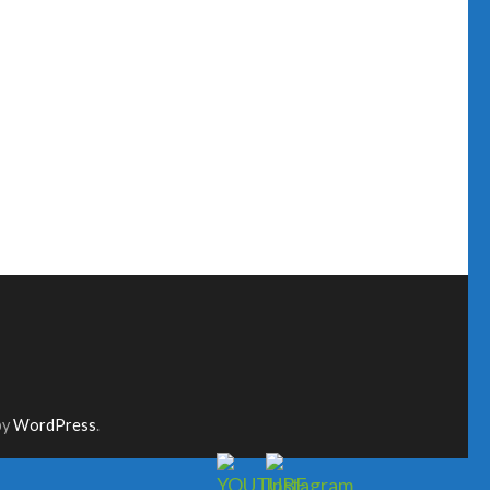
by
WordPress
.