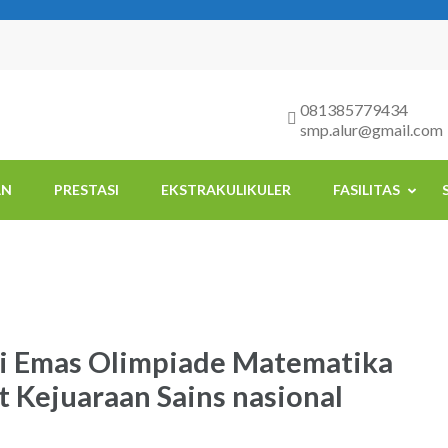
081385779434
smp.alur@gmail.com
AN
PRESTASI
EKSTRAKULIKULER
FASILITAS
li Emas Olimpiade Matematika
t Kejuaraan Sains nasional