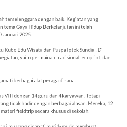
telah terselenggara dengan baik. Kegiatan yang
n tema Gaya Hidup Berkelanjutan ini telah
 Januari 2025.
itu Kube Edu Wisata dan Puspa Iptek Sundial. Di
egiatan, yaitu permainan tradisional, ecoprint, dan
mati berbagai alat peraga di sana.
las VIII dengan 14 guru dan 4 karyawan. Tetapi
yang tidak hadir dengan berbagai alasan. Mereka, 12
materi fieldtrip secara khusus di sekolah.
n ilmu yang didapati murid- murid membuat