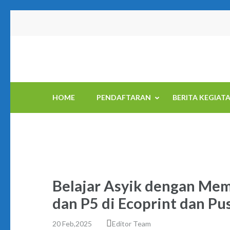
Skip
to
content
(Press
Enter)
HOME
PENDAFTARAN
BERITA KEGIAT
Belajar Asyik dengan Mema
dan P5 di Ecoprint dan Pu
20 Feb,2025
Editor Team