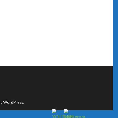
by
WordPress
.