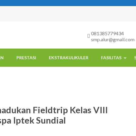
081385779434
smp.alur@gmail.com
AN
PRESTASI
EKSTRAKULIKULER
FASILITAS
dukan Fieldtrip Kelas VIII
spa Iptek Sundial