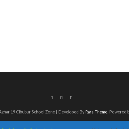
Azhar 19 Cibubur
School Zone | Developed By
Rara Theme
. Powered 