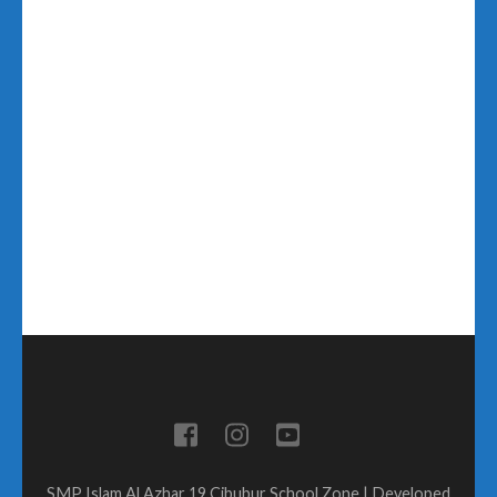
SMP Islam Al Azhar 19 Cibubur
School Zone | Developed